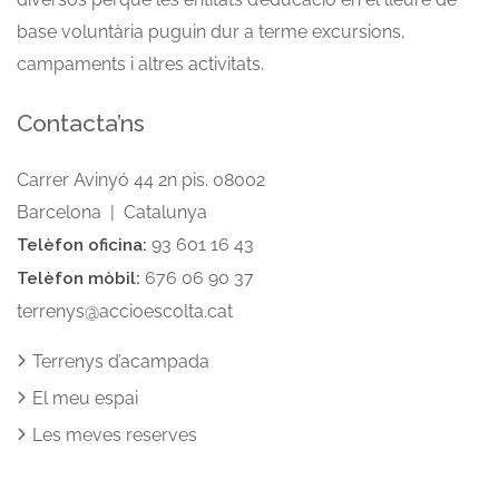
base voluntària puguin dur a terme excursions,
campaments i altres activitats.
Contacta’ns
Carrer Avinyó 44 2n pis. 08002
Barcelona | Catalunya
93 601 16 43
Telèfon oficina:
676 06 90 37
Telèfon mòbil:
terrenys@accioescolta.cat
Terrenys d’acampada
El meu espai
Les meves reserves