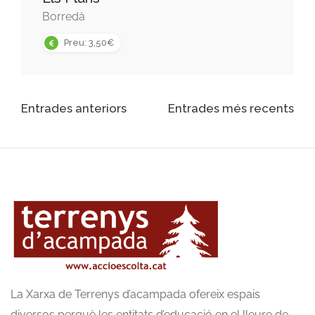
Borredà
Preu: 3,50€
Navegació
Entrades anteriors
Entrades més recents
d'entrades
La Xarxa de Terrenys d’acampada ofereix espais
diversos perquè les entitats d’educació en el lleure de