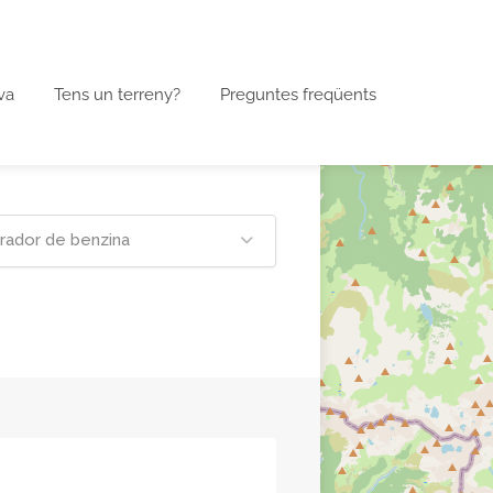
va
Tens un terreny?
Preguntes freqüents
ador de benzina