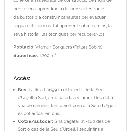
coneixeran la tècnica de construcció de murs de
pedra seca, aprendran a desbrossar les zones
d’arbustos o a construir canaletes per evacuar
l’aigua dels camins; tot aprenent sobre camins, la
seva història i les tècniques per recuperar-los.
Població:
Vilamur, Soriguera (Pallars Sobirà)
Superfície:
1.200 m²
Accés:
Bus:
La línia L0699 fa el trajecte de la Seu
d’Urgell a Sort, amb parada a Vilamur. Des d’allà
s’ha de caminar Tant a Sort com a la Seu d’Urgell
es pot arribar en bus.
Cotxe/autocar:
S’ha d’agafar l’N-260 des de
Sort o des de la Seu d’Urgell, i seguir fins a