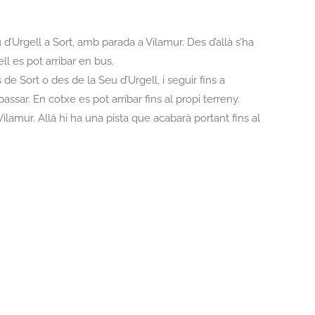
 d’Urgell a Sort, amb parada a Vilamur. Des d’allà s’ha
l es pot arribar en bus.
 de Sort o des de la Seu d’Urgell, i seguir fins a
ssar. En cotxe es pot arribar fins al propi terreny.
Vilamur. Allà hi ha una pista que acabarà portant fins al