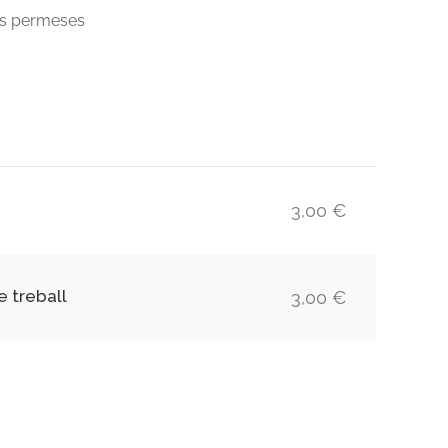
es permeses
3,00 €
e treball
3,00 €