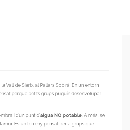
a Vall de Siarb, al Pallars Sobirà. En un entorn
i pensat perquè petits grups puguin desenvolupar
mbra i d’un punt d’
aigua NO potable
. A més, se
lamur. És un terreny pensat per a grups que