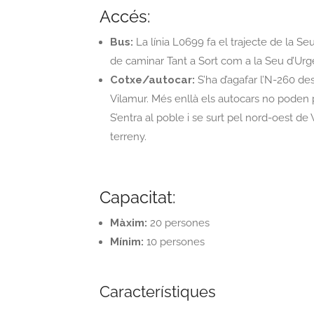
Accés:
Bus:
La línia L0699 fa el trajecte de la Seu
de caminar Tant a Sort com a la Seu d’Urgel
Cotxe/autocar:
S’ha d’agafar l’N-260 des
Vilamur. Més enllà els autocars no poden pa
S’entra al poble i se surt pel nord-oest de 
terreny.
Capacitat:
Màxim:
20 persones
Mínim:
10 persones
Característiques