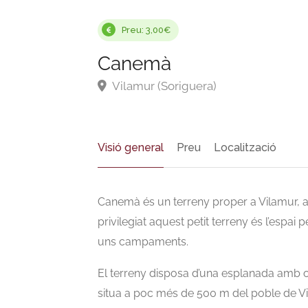
Preu: 3,00€
Canemà
Vilamur (Soriguera)
Visió general
Preu
Localització
Canemà és un terreny proper a Vilamur, a l
privilegiat aquest petit terreny és l’espa
uns campaments.
El terreny disposa d’una esplanada amb o
situa a poc més de 500 m del poble de Vi