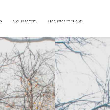
a
Tens un terreny?
Preguntes freqüents