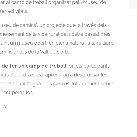
cipar al camp de treball organitzat pel «Museu de
r activitats.
Museu de camins”, un projecte que, a través dels
coneixement de la vida rural del nostre passat més
int un museu obert, en plena natura i a l’aire lliure,
mins antics de la Vall de Siarb.
t de fer un camp de treball
, on els participants
murs de pedra seca, aprendran a desbrossar les
per evacuar l’aigua dels camins; tot aprenent sobre
r recuperar-los.
irà)