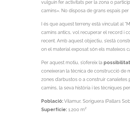
vulguin fer activitats per la zona o parti
camins». No disposa de grans espais per fe
I és que aquest terreny està vinculat al “
camins antics, vol recuperar el record i 
recent. Amb aquest objectiu, s’està constru
on el material exposat són els mateixos ca
Per aquest motiu, s’ofereix la
possibilita
coneixeran la tècnica de construcció de 
zones d’arbustos o a construir canaletes 
camins, la seva història i les tècniques pe
Població:
Vilamur, Soriguera (Pallars Sob
Superfície:
1.200 m²