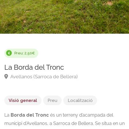
Preu: 2,50€
La Borda del Tronc
Avellanos (Sarroca de Bellera)
Visió general
Preu
Localització
La
Borda del Tronc
és un terreny d’acampada del
municipi d’Avellanos, a Sarroca de Bellera. Se situa en un