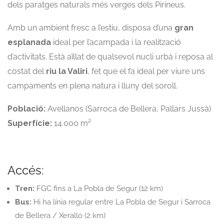
dels paratges naturals més verges dels Pirineus.
Amb un ambient fresc a l’estiu, disposa d’una
gran
esplanada
ideal per l’acampada i la realització
d’activitats. Està aïllat de qualsevol nucli urbà i reposa al
costat del
riu la Valiri
, fet que el fa ideal per viure uns
campaments en plena natura i lluny del soroll.
Població:
Avellanos (Sarroca de Bellera, Pallars Jussà)
Superfície:
14.000 m²
Accés:
Tren:
FGC fins a La Pobla de Segur (12 km)
Bus:
Hi ha línia regular entre La Pobla de Segur i Sarroca
de Bellera / Xerallo (2 km)