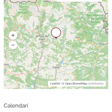
Leaflet
| ©
OpenStreetMap
contributors
Calendari