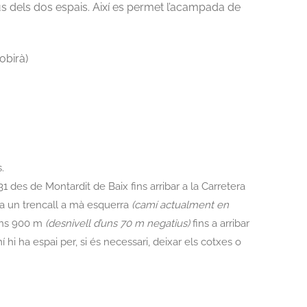
ús dels dos espais. Així es permet l’acampada de
obirà)
.
1 des de Montardit de Baix fins arribar a la Carretera
r a un trencall a mà esquerra
(camí actualment en
uns 900 m
(desnivell d’uns 70 m negatius)
fins a arribar
í hi ha espai per, si és necessari, deixar els cotxes o