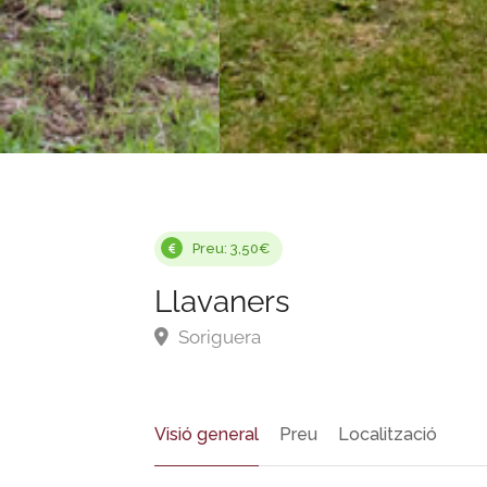
Preu: 3,50€
Llavaners
Soriguera
Visió general
Preu
Localització