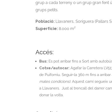
grup a cada terreny o un grup gran fent 
grups petits.
Població:
Llavaners, Soriguera (Pallars S
Superfície:
8.000 m²
Accés:
Bus:
Es pot arribar fins a Sort amb autobús
Cotxe/autocar:
Agafar la Carretera LV513
de Puiforniu. Seguir-la 360 m fins a arriba
males condicions)
. Aquest camí segueix 
a Llavaners. Just al trencall del darrer cam
donar la volta.