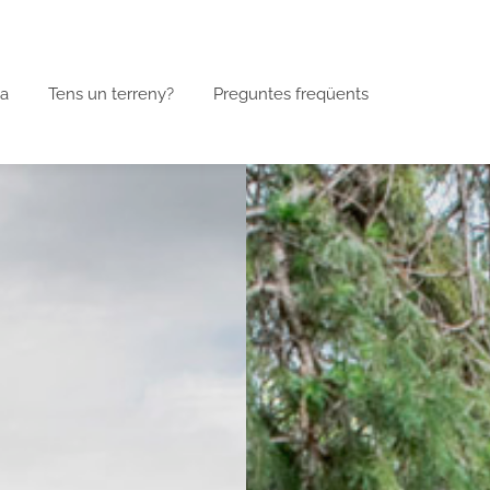
a
Tens un terreny?
Preguntes freqüents