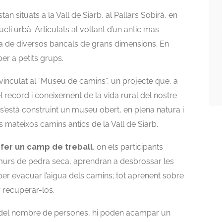
tan situats a la Vall de Siarb, al Pallars Sobirà, en
nucli urbà. Articulats al voltant d’un antic mas
 de diversos bancals de grans dimensions. En
er a petits grups.
vinculat al “Museu de camins”, un projecte que, a
l record i coneixement de la vida rural del nostre
’està construint un museu obert, en plena natura i
els mateixos camins antics de la Vall de Siarb.
e fer un camp de treball
, on els participants
murs de pedra seca, aprendran a desbrossar les
per evacuar l’aigua dels camins; tot aprenent sobre
r recuperar-los.
 del nombre de persones, hi poden acampar un