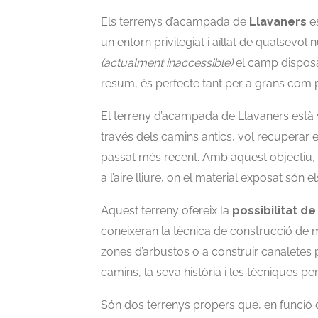
Els terrenys d’acampada de
Llavaners
es
un entorn privilegiat i aïllat de qualsevol 
(actualment inaccessible)
el camp disposa
resum, és perfecte tant per a grans com p
El terreny d’acampada de Llavaners està 
través dels camins antics, vol recuperar e
passat més recent. Amb aquest objectiu, s
a l’aire lliure, on el material exposat són 
Aquest terreny ofereix la
possibilitat d
coneixeran la tècnica de construcció de 
zones d’arbustos o a construir canaletes 
camins, la seva història i les tècniques pe
Són dos terrenys propers que, en funció