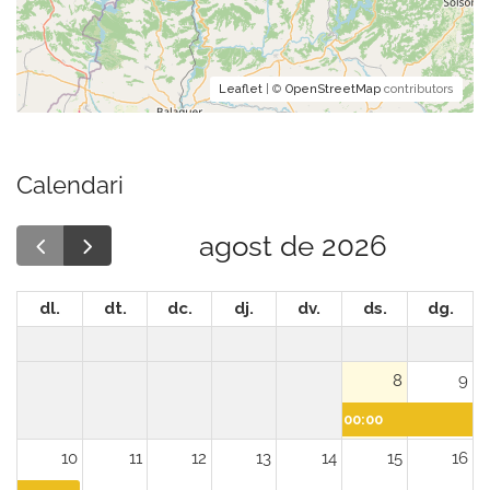
Leaflet
| ©
OpenStreetMap
contributors
Calendari
agost de 2026
dl.
dt.
dc.
dj.
dv.
ds.
dg.
8
9
00:00
10
11
12
13
14
15
16