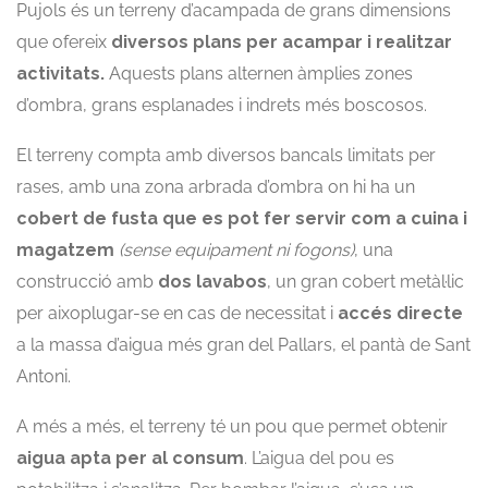
Pujols és un terreny d’acampada de grans dimensions
que ofereix
diversos plans per acampar i realitzar
activitats.
Aquests plans alternen àmplies zones
d’ombra, grans esplanades i indrets més boscosos.
El terreny compta amb diversos bancals limitats per
rases, amb una zona arbrada d’ombra on hi ha un
cobert de fusta que es pot fer servir com a cuina i
magatzem
(sense equipament ni fogons)
, una
construcció amb
dos lavabos
, un gran cobert metàl·lic
per aixoplugar-se en cas de necessitat i
accés directe
a la massa d’aigua més gran del Pallars, el pantà de Sant
Antoni.
A més a més, el terreny té un pou que permet obtenir
aigua apta per al consum
. L’aigua del pou es