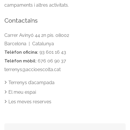
campaments i altres activitats.
Contacta’ns
Carrer Avinyó 44 2n pis. 08002
Barcelona | Catalunya
93 601 16 43
Telèfon oficina:
676 06 90 37
Telèfon mòbil:
terrenys@accioescolta.cat
Terrenys d’acampada
El meu espai
Les meves reserves