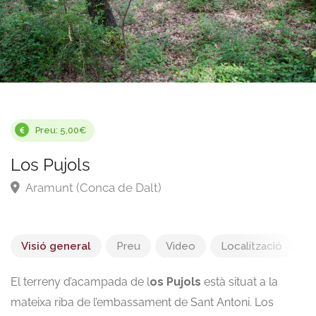
Preu: 5,00€
Los Pujols
Aramunt (Conca de Dalt)
Visió general
Preu
Video
Localització
El terreny d’acampada de l
os Pujols
està situat a la
mateixa riba de l’embassament de Sant Antoni. Los