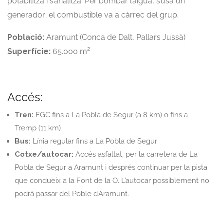
potabilitza i s’analitza. Per bombar l’aigua, s’usa un
generador; el combustible va a càrrec del grup.
Població:
Aramunt (Conca de Dalt, Pallars Jussà)
Superfície:
65.000 m²
Accés:
Tren:
FGC fins a La Pobla de Segur (a 8 km) o fins a
Tremp (11 km)
Bus:
Línia regular fins a La Pobla de Segur
Cotxe/autocar:
Accés asfaltat, per la carretera de La
Pobla de Segur a Aramunt i després continuar per la pista
que condueix a la Font de la O. L’autocar possiblement no
podrà passar del Poble d’Aramunt.