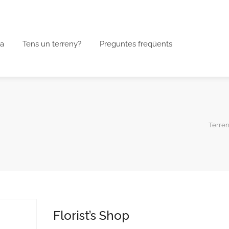
a
Tens un terreny?
Preguntes freqüents
Terre
Florist’s Shop