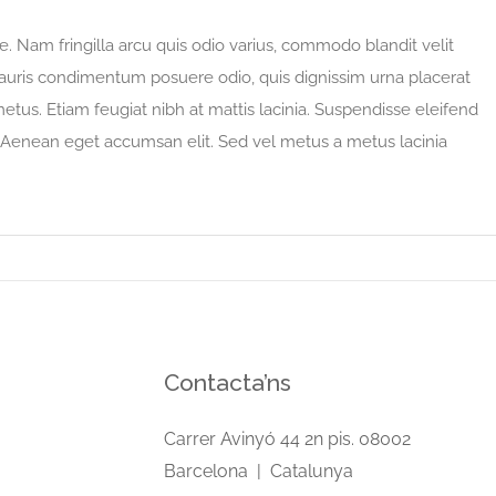
. Nam fringilla arcu quis odio varius, commodo blandit velit
 Mauris condimentum posuere odio, quis dignissim urna placerat
metus. Etiam feugiat nibh at mattis lacinia. Suspendisse eleifend
ut. Aenean eget accumsan elit. Sed vel metus a metus lacinia
Contacta’ns
Carrer Avinyó 44 2n pis. 08002
Barcelona | Catalunya