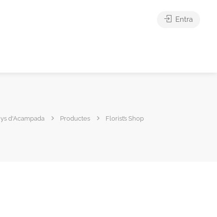
Entra
nys d'Acampada
Productes
Florist’s Shop