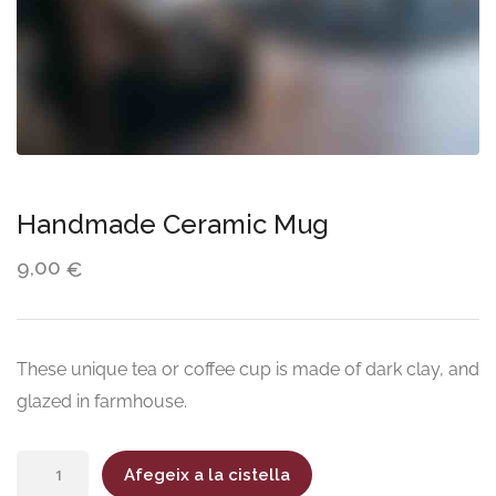
Handmade Ceramic Mug
9,00
€
These unique tea or coffee cup is made of dark clay, and
glazed in farmhouse.
quantitat
Afegeix a la cistella
de