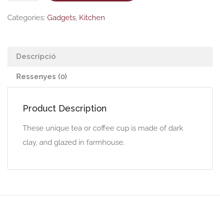
Handmade
Categories:
Gadgets
,
Kitchen
Ceramic
Mug
Descripció
Ressenyes (0)
Product Description
These unique tea or coffee cup is made of dark
clay, and glazed in farmhouse.