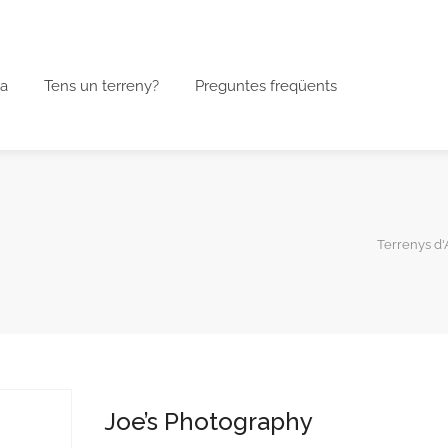
a
Tens un terreny?
Preguntes freqüents
Terrenys d
Joe’s Photography