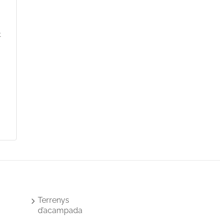
t
Terrenys
d’acampada