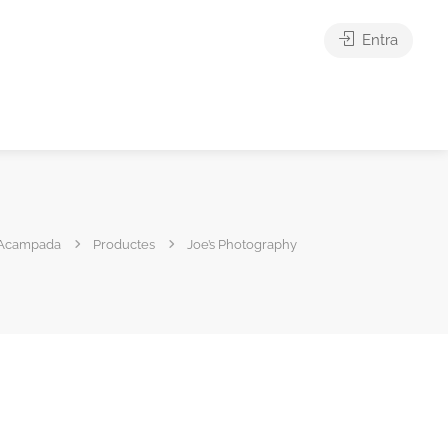
Entra
'Acampada
Productes
Joe’s Photography