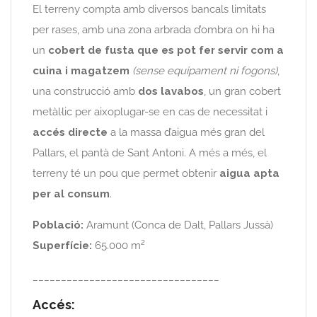
El terreny compta amb diversos bancals limitats
per rases, amb una zona arbrada d’ombra on hi ha
un
cobert de fusta que es pot fer servir com a
cuina i magatzem
(sense equipament ni fogons)
,
una construcció amb
dos lavabos
, un gran cobert
metàl·lic per aixoplugar-se en cas de necessitat i
accés directe
a la massa d’aigua més gran del
Pallars, el pantà de Sant Antoni. A més a més, el
terreny té un pou que permet obtenir
aigua apta
per al consum
.
Població:
Aramunt (Conca de Dalt, Pallars Jussà)
Superfície:
65.000 m²
_________________________________
Accés: