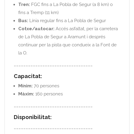
Tren:
FGC fins a La Pobla de Segur (a 8 km) o
fins a Tremp (11 km)
Bus:
Línia regular fins a La Pobla de Segur
Cotxe/autocar:
Accés asfaltat, per la carretera
de La Pobla de Segur a Aramunt i després
continuar per la pista que condueix a la Font de
la O.
_________________________________
Capacitat:
Mínim:
70 persones
Màxim:
160 persones
_________________________________
Disponibilitat:
_________________________________