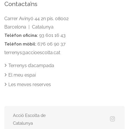
Contacta’ns
Carrer Avinyó 44 2n pis. 08002
Barcelona | Catalunya
93 601 16 43
Telèfon oficina:
676 06 90 37
Telèfon mòbil:
terrenys@accioescolta.cat
Terrenys d’acampada
El meu espai
Les meves reserves
Acció Escolta de
Catalunya