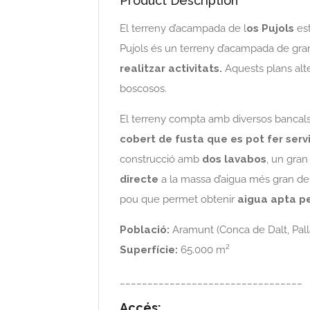
Product Description
El terreny d’acampada de l
os Pujols
est
Pujols és un terreny d’acampada de gr
realitzar activitats.
Aquests plans alt
boscosos.
El terreny compta amb diversos bancals 
cobert de fusta que es pot fer ser
construcció amb
dos lavabos
, un gran
directe
a la massa d’aigua més gran del
pou que permet obtenir
aigua apta p
Població:
Aramunt (Conca de Dalt, Pall
Superfície:
65.000 m²
_________________________________
Accés: