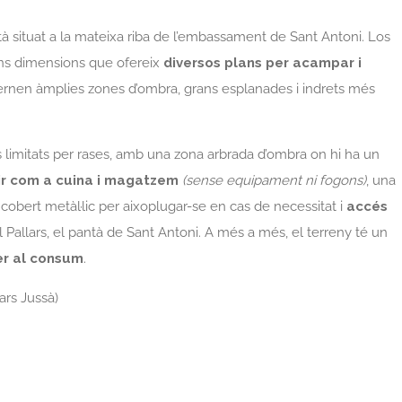
à situat a la mateixa riba de l’embassament de Sant Antoni. Los
ans dimensions que ofereix
diversos plans per acampar i
ernen àmplies zones d’ombra, grans esplanades i indrets més
limitats per rases, amb una zona arbrada d’ombra on hi ha un
vir com a cuina i magatzem
(sense equipament ni fogons)
, una
 cobert metàl·lic per aixoplugar-se en cas de necessitat i
accés
 Pallars, el pantà de Sant Antoni. A més a més, el terreny té un
er al consum
.
ars Jussà)