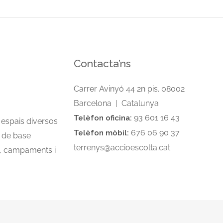
Contacta’ns
Carrer Avinyó 44 2n pis. 08002
Barcelona | Catalunya
93 601 16 43
Telèfon oficina:
 espais diversos
676 06 90 37
Telèfon mòbil:
e de base
terrenys@accioescolta.cat
s, campaments i