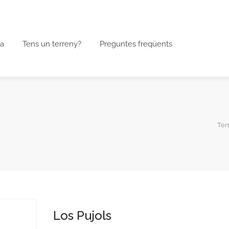
a
Tens un terreny?
Preguntes freqüents
Ter
Los Pujols