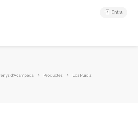
Entra
renys d'Acampada
Productes
Los Pujols