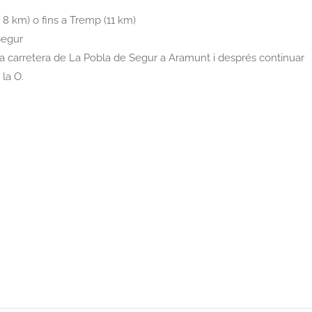
 8 km) o fins a Tremp (11 km)
Segur
la carretera de La Pobla de Segur a Aramunt i després continuar
 la O.