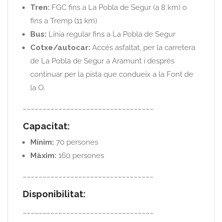
Tren:
FGC fins a La Pobla de Segur (a 8 km) o
fins a Tremp (11 km)
Bus:
Línia regular fins a La Pobla de Segur
Cotxe/autocar:
Accés asfaltat, per la carretera
de La Pobla de Segur a Aramunt i després
continuar per la pista que condueix a la Font de
la O.
_________________________________
Capacitat:
Mínim:
70 persones
Màxim:
160 persones
_________________________________
Disponibilitat:
_________________________________