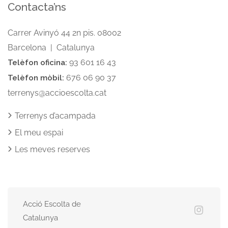
Contacta’ns
Carrer Avinyó 44 2n pis. 08002
Barcelona | Catalunya
93 601 16 43
Telèfon oficina:
676 06 90 37
Telèfon mòbil:
terrenys@accioescolta.cat
Terrenys d’acampada
El meu espai
Les meves reserves
Acció Escolta de
Catalunya