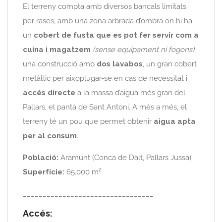
El terreny compta amb diversos bancals limitats
per rases, amb una zona arbrada d’ombra on hi ha
un
cobert de fusta que es pot fer servir com a
cuina i magatzem
(sense equipament ni fogons)
,
una construcció amb
dos lavabos
, un gran cobert
metàl·lic per aixoplugar-se en cas de necessitat i
accés directe
a la massa d’aigua més gran del
Pallars, el pantà de Sant Antoni. A més a més, el
terreny té un pou que permet obtenir
aigua apta
per al consum
.
Població:
Aramunt (Conca de Dalt, Pallars Jussà)
Superfície:
65.000 m²
_________________________________
Accés: