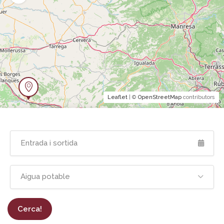
Leaflet
| ©
OpenStreetMap
contributors
Aigua potable
Cerca!