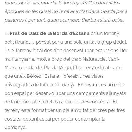
moment de l’acampada. El terreny s’utilitza durant les
èpoques en les quals no hi ha activitat d’acampada per a
pastures i, per tant, quan acampeu l’herba estarà baixa.
El
Prat de Dalt de la Borda d’Estana
és un terreny
petit i tranquil, pensat per a una sola unitat o grup d’edat.
És el terreny ideal des d’on desenvolupar excursions i fer
muntanyisme, molt a prop del parc Natural del Cadí-
Moixeró i sota del Pla de l’Àliga. El terreny està al camí
que uneix Bèixec i Estana, i ofereix unes vistes
privilegiades de tota la Cerdanya. En resum, és un molt
bon espai per desenvolupar uns campaments allunyats
de la immediatesa del dia a dia i on desconnectar. El
terreny està format per un pla envoltat d’arbres per tres
costats, deixant espai per poder contemplar la
Cerdanya.