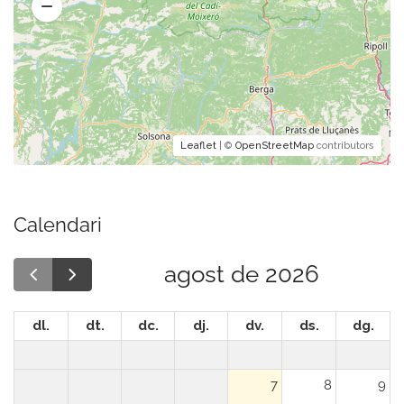
Leaflet
| ©
OpenStreetMap
contributors
Calendari
agost de 2026
dl.
dt.
dc.
dj.
dv.
ds.
dg.
7
8
9