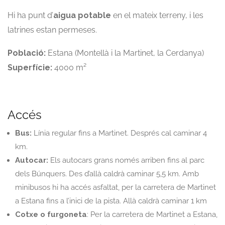
Hi ha punt d’
aigua potable
en el mateix terreny, i les
latrines estan permeses.
Població:
Estana (Montellà i la Martinet, la Cerdanya)
Superfície:
4000 m²
Accés
Bus:
Línia regular fins a Martinet. Després cal caminar 4
km.
Autocar:
Els autocars grans només arriben fins al parc
dels Búnquers. Des d’allà caldrà caminar 5,5 km. Amb
minibusos hi ha accés asfaltat, per la carretera de Martinet
a Estana fins a l’inici de la pista. Allà caldrà caminar 1 km
Cotxe o furgoneta
: Per la carretera de Martinet a Estana,